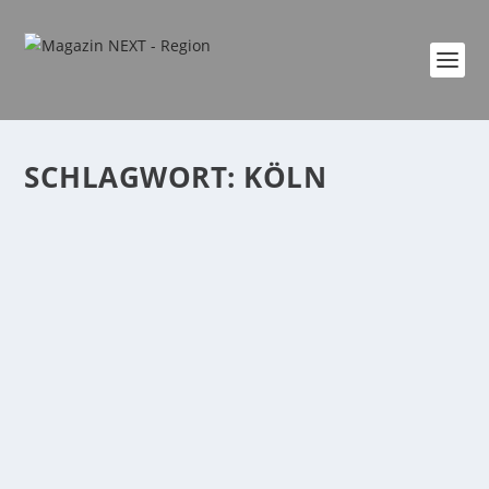
SCHLAGWORT:
KÖLN
KÖLN IM GAMING-FIEBER: WARUM DIE
GAMESCOM 2026 MEHR IST ALS EINE
SPIELEMESSE
von
Katharina Göbel
|
Aug. 1, 2026
|
Allgemein
,
event
,
Familie
,
Freizeit
,
games
,
Lifestyle
,
Region
,
startseite
,
Veranstaltung
|
0
|
Wenn Ende August Hunderttausende Gaming-Fans
nach Köln reisen, verwandelt sich die Domstadt