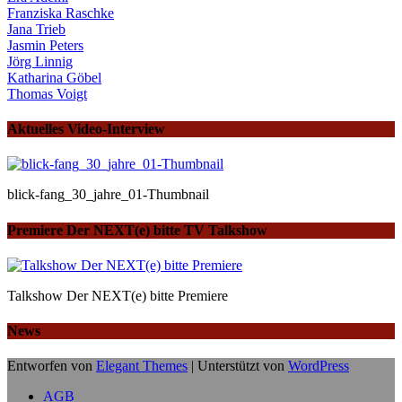
Franziska Raschke
Jana Trieb
Jasmin Peters
Jörg Linnig
Katharina Göbel
Thomas Voigt
Aktuelles Video-Interview
blick-fang_30_jahre_01-Thumbnail
Premiere Der NEXT(e) bitte TV Talkshow
Talkshow Der NEXT(e) bitte Premiere
News
Entworfen von
Elegant Themes
| Unterstützt von
WordPress
AGB