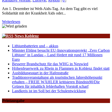
Karitative Vereine
,
Lifestyle
,
Region
|
0
|
Am 1. Dezember ist Welt-Aids-Tag. An dem Tag gibt es viel
Solidarität mit der Krankheit Aids oder...
Weiterlesen
News Koblenz
Lithiumbatterien und – akkus
Minister Ebling besucht EU-Innovationsprojekt „Zero Carbon
Lithium“ in Landau – Land fördert mit rund 17 Millionen
Euro
Besserer Brandschutz für das WHG in Neuwied
Höhenfeuerwerk zu Rhein in Flammen in Koblenz findet statt
Ausbildungsstart in der Hafenstraße
Traditionsveranstaltung als touristischen Jahreshöhepunkt
erhalten – FREIE WÄHLER kritisieren Bündnis90/Die
Grünen für inhaltlich fehlerhaften Vorstoß scharf
Landkreis ist im Soll bei der Schulentwicklung
Printausgabe