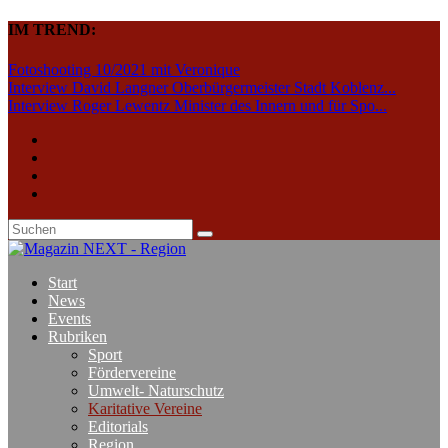
IM TREND:
Fotoshooting 10/2021 mit Veronique
Interview David Langner Oberbürgermeister Stadt Koblenz...
Interview Roger Lewentz Minister des Innern und für Spo...
Start
News
Events
Rubriken
Sport
Fördervereine
Umwelt- Naturschutz
Karitative Vereine
Editorials
Region