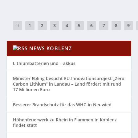
1
2
3
4
5
6
7
8
9
NEWS KOBLENZ
Lithiumbatterien und – akkus
Minister Ebling besucht EU-Innovationsprojekt „Zero
Carbon Lithium“ in Landau – Land fördert mit rund
17 Millionen Euro
Besserer Brandschutz für das WHG in Neuwied
Höhenfeuerwerk zu Rhein in Flammen in Koblenz
findet statt