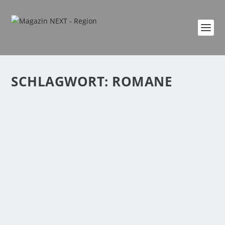
SCHLAGWORT:
ROMANE
NEXT AUTORINNEN PLAUSCH MIT AUTORIN
BRIGITTA DEWALD-KOCH
von
Era Ademi
|
Dez. 1, 2024
|
AutorInnen Plausch
,
Kultur
,
Region
|
0
|
In der aktuellen Folge haben wir mit der
Schriftstellerin Brigitta Dewald-Koch gesprochen....
WEITERLESEN