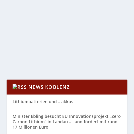
KLAUS SULZBACHER
von
NEXT
|
Juni 7, 2022
|
AutorInnen Plausch
,
Kultur
|
0
|
NEXT Autoren Plausch mit Klaus Sulzbacher
Moderation Dieter Aurass Zum vierundzwanzigsten
Mal...
WEITERLESEN
NEWS KOBLENZ
Lithiumbatterien und – akkus
Minister Ebling besucht EU-Innovationsprojekt „Zero
Carbon Lithium“ in Landau – Land fördert mit rund
17 Millionen Euro