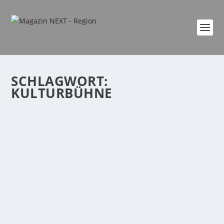
SCHLAGWORT:
KULTURBÜHNE
BESONDERE FESTIVALS AUCH MIT RÖHRIG-
TICKET-VERLOSUNG UND FLY & HELP-
EVENTS
von
Era Ademi
|
Apr. 1, 2025
|
event
,
Freizeit
,
Kultur
,
Region
,
Veranstaltung
|
0
|
Treis-Karden/Region. Auch im aktuellen röhrig-
Veranstaltungs-Newsletter informiert