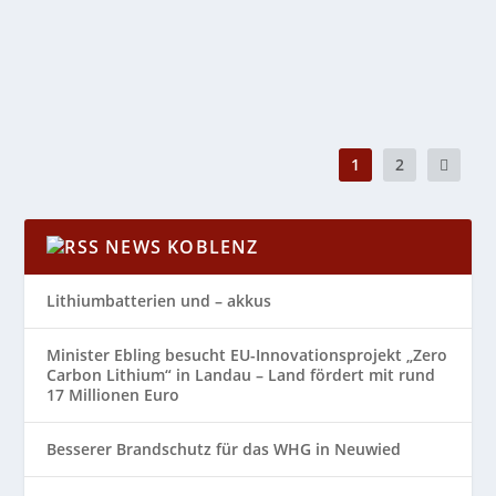
FLY & HELP und „Kultur auf dem Land“...
WEITERLESEN
1
2
NEWS KOBLENZ
Lithiumbatterien und – akkus
Minister Ebling besucht EU-Innovationsprojekt „Zero
Carbon Lithium“ in Landau – Land fördert mit rund
17 Millionen Euro
Besserer Brandschutz für das WHG in Neuwied