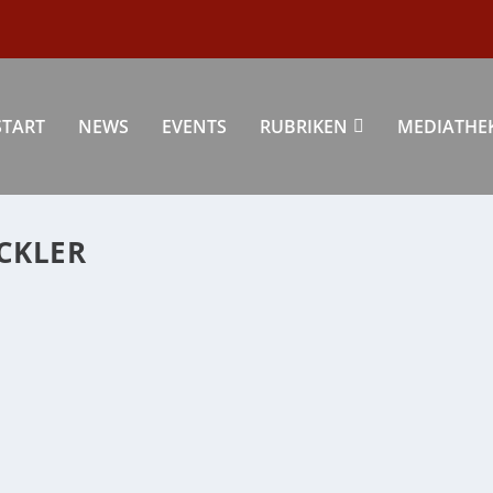
START
NEWS
EVENTS
RUBRIKEN
MEDIATHE
CKLER
,
Wirtschaft
|
0
|
eospiel-Entwicklung einer besonderen Nische im...