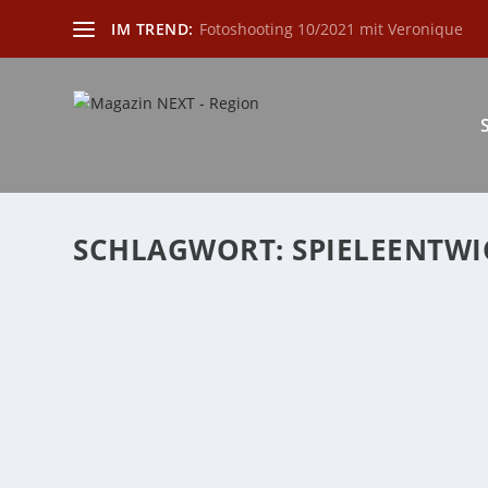
IM TREND:
Fotoshooting 10/2021 mit Veronique
SCHLAGWORT:
SPIELEENTWI
AUS SPIEL WIRD ERNST – SERIOUS GAMES
von
Katharina Göbel
|
Okt. 1, 2023
|
Allgemein
,
games
,
Lifestyle
Heute widmen wir uns in unserer Artikelserie zur Vid
WEITERLESEN