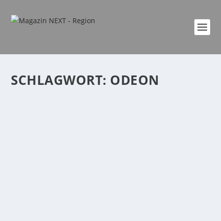
SCHLAGWORT:
ODEON
KINOFILME FEBRUAR 2022
von
Katharina Göbel
|
Feb. 3, 2022
|
Kultur
|
0
|
Wunderschön Martina Gedeck, Joachim Król und
Emilia Schüle in einem Film von Karoline Herfurth...
WEITERLESEN