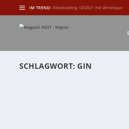
IM TREND:
Fotoshooting 10/2021 mit Veronique
SCHLAGWORT:
GIN
SCHOTTLAND – EIN MAGISCHES FLECKCHEN
von
Katharina Göbel
|
Jan. 1, 2024
|
Freizeit
,
Lifestyle
|
0
|
Schottland ist wohl zu jeder Jahreszeit einen Besuch 
WEITERLESEN