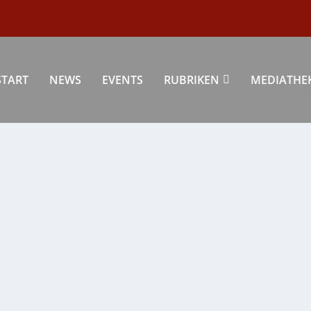
START
NEWS
EVENTS
RUBRIKEN
MEDIATHE
 ERDE!
wert, aber die kühlen Wintertage und...