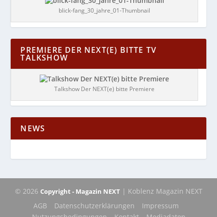
blick-fang_30_jahre_01-Thumbnail
PREMIERE DER NEXT(E) BITTE TV
TALKSHOW
Talkshow Der NEXT(e) bitte Premiere
NEWS
© 2026
| Koblenz Magazin NEXT
Copyright - Magazin NEXT
AGB
Datenschutzerklärungen
Impressum
Nutzungsbedingungen
Kontakt
Mediadaten