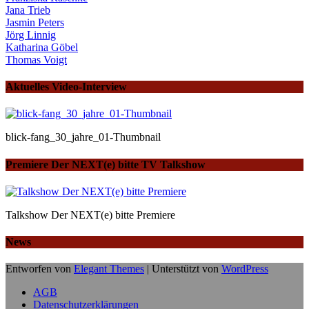
Jana Trieb
Jasmin Peters
Jörg Linnig
Katharina Göbel
Thomas Voigt
Aktuelles Video-Interview
blick-fang_30_jahre_01-Thumbnail
Premiere Der NEXT(e) bitte TV Talkshow
Talkshow Der NEXT(e) bitte Premiere
News
Entworfen von
Elegant Themes
| Unterstützt von
WordPress
AGB
Datenschutzerklärungen