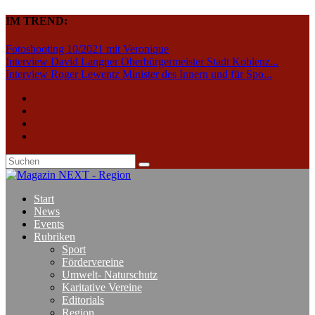
IM TREND:
Fotoshooting 10/2021 mit Veronique
Interview David Langner Oberbürgermeister Stadt Koblenz...
Interview Roger Lewentz Minister des Innern und für Spo...
Start
News
Events
Rubriken
Sport
Fördervereine
Umwelt- Naturschutz
Karitative Vereine
Editorials
Region