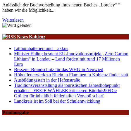
Anlässlich der Buchvorstellung ihres neuen Buches „Loreley“ “
haben wir die Möglichkeit...
Weiterlesen
News Koblenz
Lithiumbatterien und – akkus
Minister Ebling besucht EU-Innovationsprojekt „Zero Carbon
Lithium“ in Landau – Land fördert mit rund 17 Millionen
Euro
Besserer Brandschutz für das WHG in Neuwied
Höhenfeuerwerk zu Rhein in Flammen in Koblenz findet statt
Ausbildungsstart in der Hafenstraße
Traditionsveranstaltung als touristischen Jahreshöhepunkt
erhalten – FREIE WÄHLER kritisieren Bündnis90/Die
Grünen für inhaltlich fehlerhaften Vorstoß scharf
Landkreis ist im Soll bei der Schulentwicklung
Printausgabe