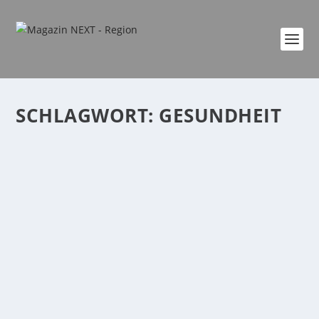
SCHLAGWORT:
GESUNDHEIT
MEHR ALS ROHER FISCH – DIE FASZINIERENDE
GESCHICHTE DES SUSHI
von
Katharina Göbel
|
Aug. 1, 2026
|
Gesundheit
,
Lifestyle
|
0
|
Wer bei Sushi zuerst an Lachs, Thunfisch oder Avocado
denkt, kennt nur einen Teil der Geschichte. Tatsächlich
hat eines der beliebtesten Gerichte der asiatischen
Küche seinen Ursprung gar nicht als Delikatesse –
sondern...