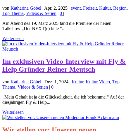
von
Katharina Göbel
|
Apr. 2, 2025
|
event
,
Freizeit
,
Kultur
,
Region
,
Top Thema
,
Videos & Serien
|
0
|
Am Abend des 19. März 2025 fand die Premiere der neuen
Talkshow „Der NEXT(e) bitte “...
Weiterlesen
Im exklusiven Video-Interview mit Fly &
Help Gründer Reiner Meutsch
von
Katharina Göbel
|
Dez. 1, 2024
|
Kultur
,
Kultur Video
,
Top
Thema
,
Videos & Serien
|
0
|
„Mein Gehalt ist ja die Glückseligkeit, die ich bekomme.“ Auf der
diesjährigen Fly & Help...
Weiterlesen
Wir stellen vor: Unseren neuen