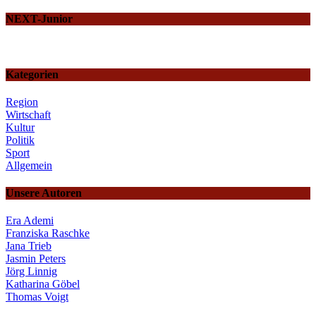
NEXT-Junior
Kategorien
Region
Wirtschaft
Kultur
Politik
Sport
Allgemein
Unsere Autoren
Era Ademi
Franziska Raschke
Jana Trieb
Jasmin Peters
Jörg Linnig
Katharina Göbel
Thomas Voigt