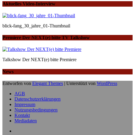
Aktuelles Video-Interview
blick-fang_30_jahre_01-Thumbnail
Premiere Der NEXT(e) bitte TV Talkshow
Talkshow Der NEXT(e) bitte Premiere
News
Entworfen von
Elegant Themes
| Unterstützt von
WordPress
AGB
Datenschutzerklärungen
Impressum
Nutzungsbedingungen
Kontakt
Mediadaten