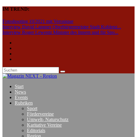
IM TREND:
Fotoshooting 10/2021 mit Veronique
Interview David Langner Oberbürgermeister Stadt Koblenz...
Interview Roger Lewentz Minister des Innern und für Spo...
Start
News
Events
Rubriken
Sport
Fördervereine
Umwelt- Naturschutz
Karitative Vereine
Editorials
Region