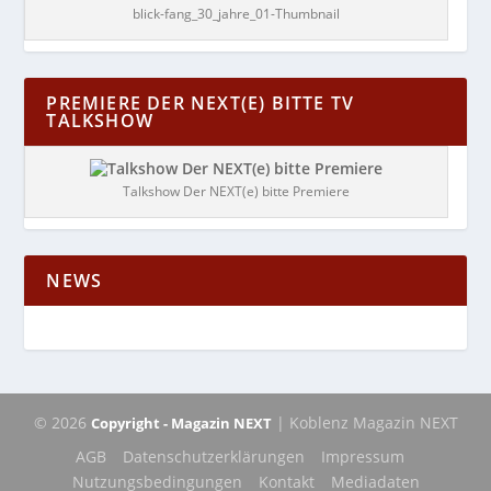
blick-fang_30_jahre_01-Thumbnail
PREMIERE DER NEXT(E) BITTE TV
TALKSHOW
Talkshow Der NEXT(e) bitte Premiere
NEWS
© 2026
| Koblenz Magazin NEXT
Copyright - Magazin NEXT
AGB
Datenschutzerklärungen
Impressum
Nutzungsbedingungen
Kontakt
Mediadaten