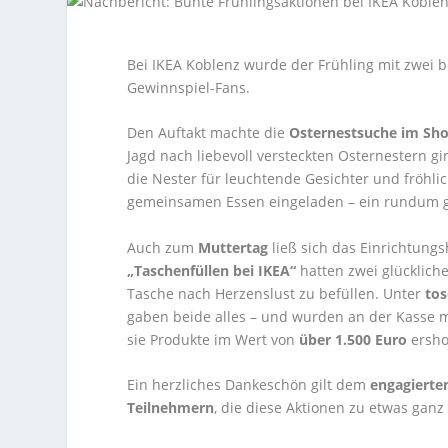
Bei IKEA Koblenz wurde der Frühling mit zwei b
Gewinnspiel-Fans.
Den Auftakt machte die
Osternestsuche im S
Jagd nach liebevoll versteckten Osternestern g
die Nester für leuchtende Gesichter und fröh
gemeinsamen Essen eingeladen – ein rundum g
Auch zum
Muttertag
ließ sich das Einrichtung
„Taschenfüllen bei IKEA“
hatten zwei glücklich
Tasche nach Herzenslust zu befüllen. Unter
to
gaben beide alles – und wurden an der Kasse
sie Produkte im Wert von
über 1.500 Euro
ersho
Ein herzliches Dankeschön gilt dem
engagierte
Teilnehmern
, die diese Aktionen zu etwas ga