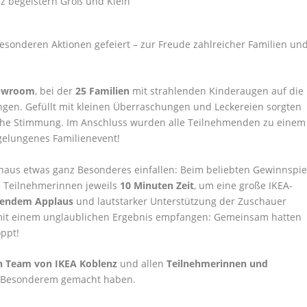
esonderen Aktionen gefeiert – zur Freude zahlreicher Familien un
howroom
, bei der
25 Familien
mit strahlenden Kinderaugen auf die
ingen. Gefüllt mit kleinen Überraschungen und Leckereien sorgten
liche Stimmung. Im Anschluss wurden alle Teilnehmenden zu einem
elungenes Familienevent!
shaus etwas ganz Besonderes einfallen: Beim beliebten Gewinnspie
e Teilnehmerinnen jeweils
10 Minuten Zeit
, um eine große IKEA-
sendem Applaus
und lautstarker Unterstützung der Zuschauer
 mit einem unglaublichen Ergebnis empfangen: Gemeinsam hatten
ppt!
n Team von IKEA Koblenz
und allen
Teilnehmerinnen und
nz Besonderem gemacht haben.