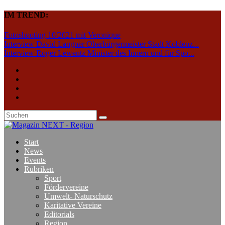
IM TREND:
Fotoshooting 10/2021 mit Veronique
Interview David Langner Oberbürgermeister Stadt Koblenz...
Interview Roger Lewentz Minister des Innern und für Spo...
Start
News
Events
Rubriken
Sport
Fördervereine
Umwelt- Naturschutz
Karitative Vereine
Editorials
Region