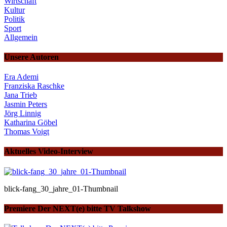
Wirtschaft
Kultur
Politik
Sport
Allgemein
Unsere Autoren
Era Ademi
Franziska Raschke
Jana Trieb
Jasmin Peters
Jörg Linnig
Katharina Göbel
Thomas Voigt
Aktuelles Video-Interview
blick-fang_30_jahre_01-Thumbnail
Premiere Der NEXT(e) bitte TV Talkshow