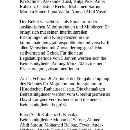
Kretschmer, Alexander Lust, Katja Pick, Anna
Rabtsun, Christine Reeka, Mohamed Sarour,
Monika Sauer, Luna Watfa, Ahmed Abdi Yusuf.
Der Beirat versteht sich als Sprachrohr der
ausländischen Mitbürgerinnen und Mitbürger. Er
bringt sich mit seinen interkulturellen
Erfahrungen und Kompetenzen in die
kommunale Integrationspolitik ein und verschafft
allen Menschen mit Zuwanderungsgeschichte
stellvertretend Gehör. Für die neue
Legislaturperiode von 5 Jahren werden sich die
Beiratsmitglieder Anfang März 2025 zu einer
Klausurtagung zusammenfinden.
Am 1. Februar 2025 findet der Neujahrsempfang
des Beirates für Migration und Integration im
Historischen Rathaussaal statt. Die ehemaligen
Beiratsmitglieder werden vom Oberbürgermeister
David Langner verabschiedet und die neuen
Beiratsmitglieder begrüßt.
Foto (Stadt Koblenz/T. Knaak):
Beiratsmitglieder: Mohamed Sarour, Ahmed
Abdi Sarour, Mohamed Belbaz, Feven Ande-