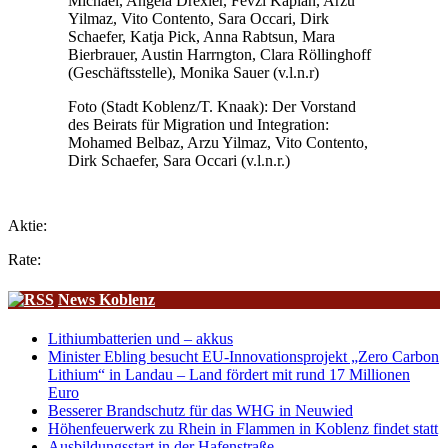
Michael, Angela Drexler, Fevzi Kaplan, Arzu
Yilmaz, Vito Contento, Sara Occari, Dirk
Schaefer, Katja Pick, Anna Rabtsun, Mara
Bierbrauer, Austin Harrngton, Clara Röllinghoff
(Geschäftsstelle), Monika Sauer (v.l.n.r)
Foto (Stadt Koblenz/T. Knaak): Der Vorstand
des Beirats für Migration und Integration:
Mohamed Belbaz, Arzu Yilmaz, Vito Contento,
Dirk Schaefer, Sara Occari (v.l.n.r.)
Aktie:
Rate:
News Koblenz
Lithiumbatterien und – akkus
Minister Ebling besucht EU-Innovationsprojekt „Zero Carbon
Lithium“ in Landau – Land fördert mit rund 17 Millionen
Euro
Besserer Brandschutz für das WHG in Neuwied
Höhenfeuerwerk zu Rhein in Flammen in Koblenz findet statt
Ausbildungsstart in der Hafenstraße