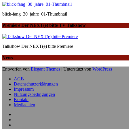
blick-fang_30_jahre_01-Thumbnail
Premiere Der NEXT(e) bitte TV Talkshow
Talkshow Der NEXT(e) bitte Premiere
News
Entworfen von
Elegant Themes
| Unterstützt von
WordPress
AGB
Datenschutzerklärungen
Impressum
Nutzungsbedingungen
Kontakt
Mediadaten