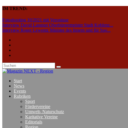
IM TREND:
Fotoshooting 10/2021 mit Veronique
Interview David Langner Oberbürgermeister Stadt Koblenz...
Interview Roger Lewentz Minister des Innern und für Spo...
Start
News
Events
Rubriken
Sport
Fördervereine
Umwelt- Naturschutz
Karitative Vereine
Editorials
Region