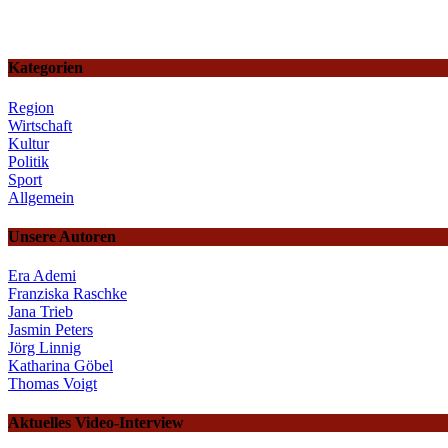
Kategorien
Region
Wirtschaft
Kultur
Politik
Sport
Allgemein
Unsere Autoren
Era Ademi
Franziska Raschke
Jana Trieb
Jasmin Peters
Jörg Linnig
Katharina Göbel
Thomas Voigt
Aktuelles Video-Interview