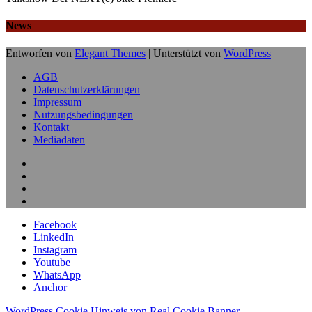
News
Entworfen von
Elegant Themes
| Unterstützt von
WordPress
AGB
Datenschutzerklärungen
Impressum
Nutzungsbedingungen
Kontakt
Mediadaten
Facebook
LinkedIn
Instagram
Youtube
WhatsApp
Anchor
WordPress Cookie Hinweis von Real Cookie Banner