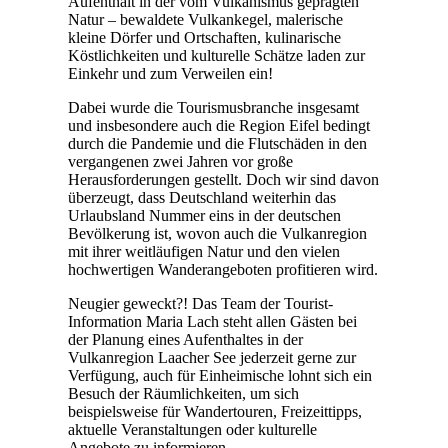
Aufenthalt in der vom Vulkanismus geprägten
Natur – bewaldete Vulkankegel, malerische
kleine Dörfer und Ortschaften, kulinarische
Köstlichkeiten und kulturelle Schätze laden zur
Einkehr und zum Verweilen ein!
Dabei wurde die Tourismusbranche insgesamt
und insbesondere auch die Region Eifel bedingt
durch die Pandemie und die Flutschäden in den
vergangenen zwei Jahren vor große
Herausforderungen gestellt. Doch wir sind davon
überzeugt, dass Deutschland weiterhin das
Urlaubsland Nummer eins in der deutschen
Bevölkerung ist, wovon auch die Vulkanregion
mit ihrer weitläufigen Natur und den vielen
hochwertigen Wanderangeboten profitieren wird.
Neugier geweckt?! Das Team der Tourist-
Information Maria Lach steht allen Gästen bei
der Planung eines Aufenthaltes in der
Vulkanregion Laacher See jederzeit gerne zur
Verfügung, auch für Einheimische lohnt sich ein
Besuch der Räumlichkeiten, um sich
beispielsweise für Wandertouren, Freizeittipps,
aktuelle Veranstaltungen oder kulturelle
Angebote zu informieren.