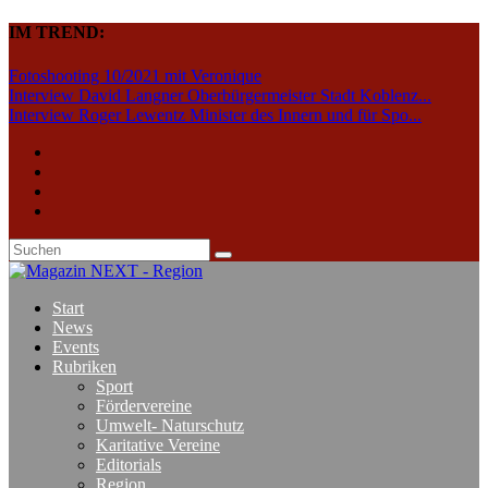
IM TREND:
Fotoshooting 10/2021 mit Veronique
Interview David Langner Oberbürgermeister Stadt Koblenz...
Interview Roger Lewentz Minister des Innern und für Spo...
Start
News
Events
Rubriken
Sport
Fördervereine
Umwelt- Naturschutz
Karitative Vereine
Editorials
Region