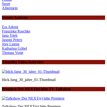
Sport
Allgemein
Unsere Autoren
Era Ademi
Franziska Raschke
Jana Trieb
Jasmin Peters
Jörg Linnig
Katharina Göbel
Thomas Voigt
Aktuelles Video-Interview
blick-fang_30_jahre_01-Thumbnail
Premiere Der NEXT(e) bitte TV Talkshow
Talkshow Der NEXT(e) bitte Premiere