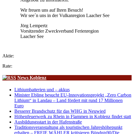
Wir freuen uns auf Ihren Besuch!
Wir see´n uns in der Vulkanregion Laacher See
Jörg Lempertz
Vorsitzender Zweckverband Ferienregion
Laacher See
Aktie:
Rate:
News Koblenz
Lithiumbatterien und – akkus
Minister Ebling besucht EU-Innovationsprojekt „Zero Carbon
Lithium“ in Landau – Land fördert mit rund 17 Millionen
Euro
Besserer Brandschutz für das WHG in Neuwied
Höhenfeuerwerk zu Rhein in Flammen in Koblenz findet statt
Ausbildungsstart in der Hafenstraße
Traditionsveranstaltung als touristischen Jahreshöhepunkt
erhalten – FREIE WÄHLER kritisieren Bündnis90/Die