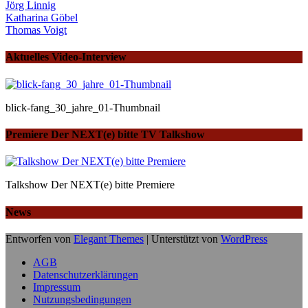
Jörg Linnig
Katharina Göbel
Thomas Voigt
Aktuelles Video-Interview
blick-fang_30_jahre_01-Thumbnail
Premiere Der NEXT(e) bitte TV Talkshow
Talkshow Der NEXT(e) bitte Premiere
News
Entworfen von
Elegant Themes
| Unterstützt von
WordPress
AGB
Datenschutzerklärungen
Impressum
Nutzungsbedingungen