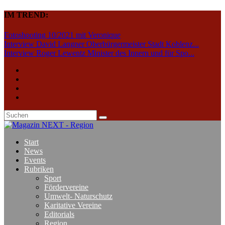
IM TREND:
Fotoshooting 10/2021 mit Veronique
Interview David Langner Oberbürgermeister Stadt Koblenz...
Interview Roger Lewentz Minister des Innern und für Spo...
Start
News
Events
Rubriken
Sport
Fördervereine
Umwelt- Naturschutz
Karitative Vereine
Editorials
Region