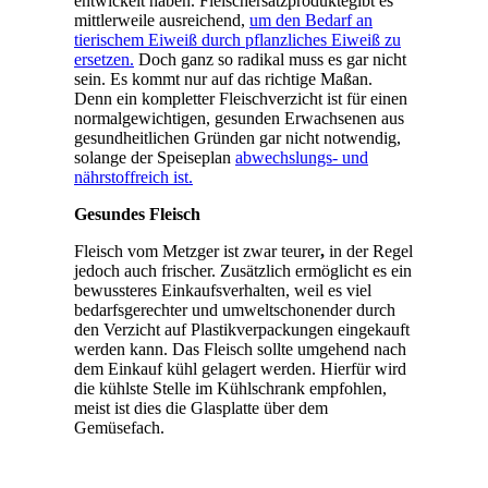
entwickelt haben. Fleischersatzproduktegibt es
mittlerweile ausreichend,
um den Bedarf an
tierischem Eiweiß durch pflanzliches Eiweiß zu
ersetzen.
Doch ganz so radikal muss es gar nicht
sein. Es kommt nur auf das richtige Maßan.
Denn ein kompletter Fleischverzicht ist für einen
normalgewichtigen, gesunden Erwachsenen aus
gesundheitlichen Gründen gar nicht notwendig,
solange der Speiseplan
abwechslungs- und
nährstoffreich ist.
Gesundes Fleisch
Fleisch vom Metzger ist zwar teurer
,
in der Regel
jedoch auch frischer. Zusätzlich ermöglicht es ein
bewussteres Einkaufsverhalten, weil es viel
bedarfsgerechter und umweltschonender durch
den Verzicht auf Plastikverpackungen eingekauft
werden kann. Das Fleisch sollte umgehend nach
dem Einkauf kühl gelagert werden. Hierfür wird
die kühlste Stelle im Kühlschrank empfohlen,
meist ist dies die Glasplatte über dem
Gemüsefach.