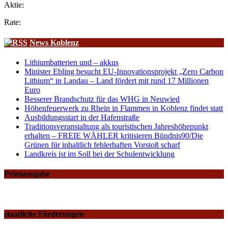
Aktie:
Rate:
News Koblenz
Lithiumbatterien und – akkus
Minister Ebling besucht EU-Innovationsprojekt „Zero Carbon
Lithium“ in Landau – Land fördert mit rund 17 Millionen
Euro
Besserer Brandschutz für das WHG in Neuwied
Höhenfeuerwerk zu Rhein in Flammen in Koblenz findet statt
Ausbildungsstart in der Hafenstraße
Traditionsveranstaltung als touristischen Jahreshöhepunkt
erhalten – FREIE WÄHLER kritisieren Bündnis90/Die
Grünen für inhaltlich fehlerhaften Vorstoß scharf
Landkreis ist im Soll bei der Schulentwicklung
Printausgabe
staatliche Förderungen