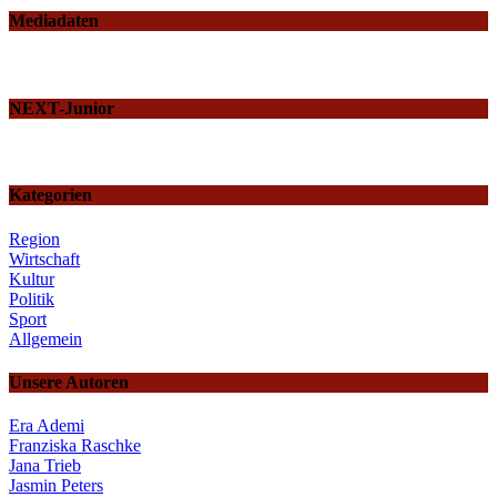
Mediadaten
NEXT-Junior
Kategorien
Region
Wirtschaft
Kultur
Politik
Sport
Allgemein
Unsere Autoren
Era Ademi
Franziska Raschke
Jana Trieb
Jasmin Peters