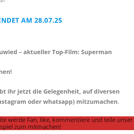
ENDET AM 28.07.25
euwied – aktueller Top-Film: Superman
nen!
 ihr jetzt die Gelegenheit, auf diversen
 Instagram oder whatsapp) mitzumachen
.
te werde Fan, like, kommentiere und teile unser
spiel zum mitmachen!