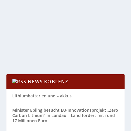
DAS GIBT´S AM VATERTAG! AM 13. MAI!
von
Katharina Göbel
|
Apr. 30, 2021
|
Allgemein
|
0
|
Am Vatertag ziehen traditionsgemäß viele Männer –
ob Vater oder nicht – mit einem...
WEITERLESEN
NEWS KOBLENZ
Lithiumbatterien und – akkus
Minister Ebling besucht EU-Innovationsprojekt „Zero
Carbon Lithium“ in Landau – Land fördert mit rund
17 Millionen Euro