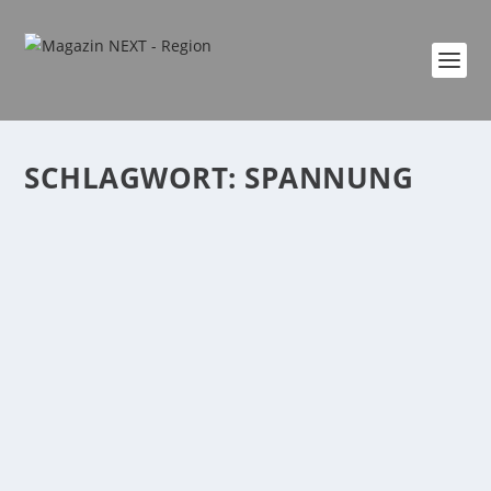
SCHLAGWORT:
SPANNUNG
MÖRDERISCHES TRIO – EIN ABEND MIT
NERVENKITZEL UND MUSIK
von
Jörg Linnig
|
Okt. 1, 2024
|
buch
,
event
,
Familie
,
Freizeit
,
Kultur
,
Region
,
startseite
,
Veranstaltung
|
0
|
Am 16. November 2024 erwartet interessierte Kultur-
und Literaturbegeisterte in der Kunsthalle...
WEITERLESEN