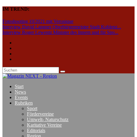
IM TREND:
Fotoshooting 10/2021 mit Veronique
Interview David Langner Oberbürgermeister Stadt Koblenz...
Interview Roger Lewentz Minister des Innern und für Spo...
Start
News
Events
Rubriken
Sport
Fördervereine
Umwelt- Naturschutz
Karitative Vereine
Editorials
Region