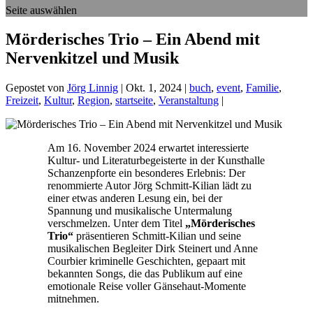
Seite auswählen
Mörderisches Trio – Ein Abend mit
Nervenkitzel und Musik
Gepostet von
Jörg Linnig
|
Okt. 1, 2024
|
buch
,
event
,
Familie
,
Freizeit
,
Kultur
,
Region
,
startseite
,
Veranstaltung
|
Am 16. November 2024 erwartet interessierte
Kultur- und Literaturbegeisterte in der Kunsthalle
Schanzenpforte ein besonderes Erlebnis: Der
renommierte Autor Jörg Schmitt-Kilian lädt zu
einer etwas anderen Lesung ein, bei der
Spannung und musikalische Untermalung
verschmelzen. Unter dem Titel
„Mörderisches
Trio“
präsentieren Schmitt-Kilian und seine
musikalischen Begleiter Dirk Steinert und Anne
Courbier kriminelle Geschichten, gepaart mit
bekannten Songs, die das Publikum auf eine
emotionale Reise voller Gänsehaut-Momente
mitnehmen.