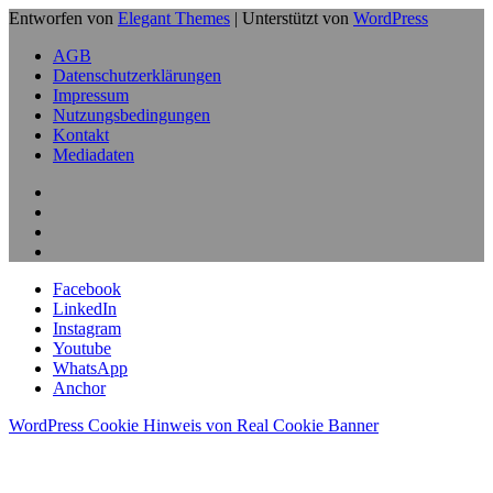
Entworfen von
Elegant Themes
| Unterstützt von
WordPress
AGB
Datenschutzerklärungen
Impressum
Nutzungsbedingungen
Kontakt
Mediadaten
Facebook
LinkedIn
Instagram
Youtube
WhatsApp
Anchor
WordPress Cookie Hinweis von Real Cookie Banner