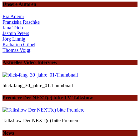
Unsere Autoren
Era Ademi
Franziska Raschke
Jana Trieb
Jasmin Peters
Jörg Linnig
Katharina Göbel
Thomas Voigt
Aktuelles Video-Interview
blick-fang_30_jahre_01-Thumbnail
Premiere Der NEXT(e) bitte TV Talkshow
Talkshow Der NEXT(e) bitte Premiere
News