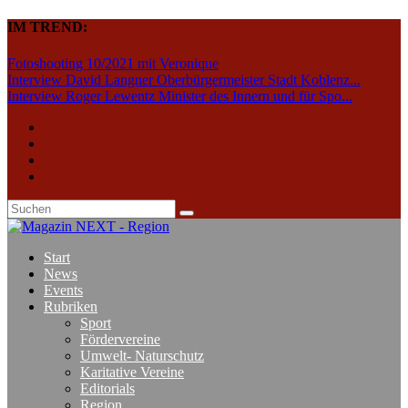
IM TREND:
Fotoshooting 10/2021 mit Veronique
Interview David Langner Oberbürgermeister Stadt Koblenz...
Interview Roger Lewentz Minister des Innern und für Spo...
Start
News
Events
Rubriken
Sport
Fördervereine
Umwelt- Naturschutz
Karitative Vereine
Editorials
Region