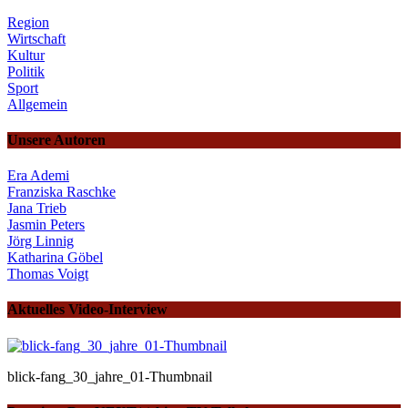
Region
Wirtschaft
Kultur
Politik
Sport
Allgemein
Unsere Autoren
Era Ademi
Franziska Raschke
Jana Trieb
Jasmin Peters
Jörg Linnig
Katharina Göbel
Thomas Voigt
Aktuelles Video-Interview
blick-fang_30_jahre_01-Thumbnail