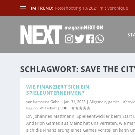
IM TREND:
Fotoshooting 10/2021 mit Veronique
ST
SCHLAGWORT:
SAVE THE CIT
WIE FINANZIERT SICH EIN
SPIELEUNTERNEHMEN?
von
Katharina Göbel
|
Jan. 31, 2023
|
Allgemein
,
games
,
Lifestyl
Region
,
Wirtschaft
|
0
|
Dr. Johannes Mattmann, Spieleentwickler beim Start 
Andarion Games aus Mainz hat uns verraten, wie ma
sich die Finanzierung eines Games vorstellen kann u