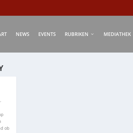
ART
NEWS
EVENTS
RUBRIKEN
MEDIATHEK
Y
e
,
up
n
nd ob