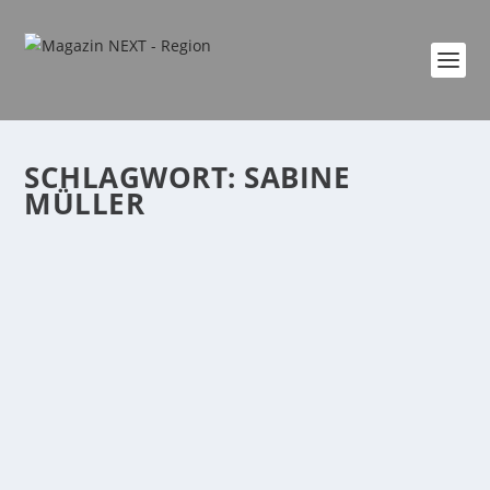
SCHLAGWORT:
SABINE
MÜLLER
JUNGE TALENTE ENTDECKEN
von
Katharina Göbel
|
Apr. 1, 2024
|
event
,
Region
,
Wirtschaft
|
0
|
wolfcraft in Kempenich und VWA Koblenz
präsentieren duales Studium live Adenau. Ein Blick
hinter...
WEITERLESEN