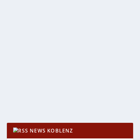
VOM WINTERSCHLAF DIREKT IN DIE
FRÜHJAHRSMÜDIGKEIT ?
von
Katharina Göbel
|
Apr. 1, 2023
|
Allgemein
,
Region
,
Wirtschaft
|
0
|
Oder Lust auf Erfolg und Karriere mit einem
„Frischekick“ für den Berufsalltag und einfach...
WEITERLESEN
NEWS KOBLENZ