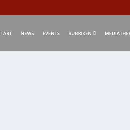
START
NEWS
EVENTS
RUBRIKEN
MEDIATHE
P-SCHULERÖFFNUNG“ IM LETZTEN RÖHRIG-
ur
,
Region
,
startseite
|
0
|
 locken weitere Benefiz-Events zugunsten der...