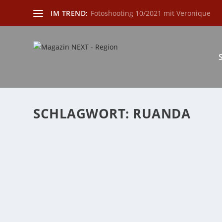
IM TREND:
Fotoshooting 10/2021 mit Veronique
SCHLAGWORT:
RUANDA
NEUE HIGHLIGHTS ZUR „1.000. FLY & HEL
VERANSTALTUNGS-NEWSLETTER
von
Katharina Göbel
|
Nov. 1, 2025
|
event
,
Familie
,
Freizeit
,
Kult
Nach Erlös von 1,1 Millionen € bei Charity-Kreuzfahrt
WEITERLESEN