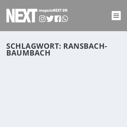
SCHLAGWORT:
RANSBACH-
BAUMBACH
TÖPFERMARKT 5. UND 6. OKTOBER 2024
von
Katharina Göbel
|
Mai 1, 2024
|
event
,
Familie
,
Finanzen
,
Freizeit
,
Kultur
,
Region
,
Veranstaltung
|
0
|
In diesem Jahr findet der „Europäische Töpfermarkt“
bereits zum 40. Mal statt. Von Gebrauchs-,...
WEITERLESEN