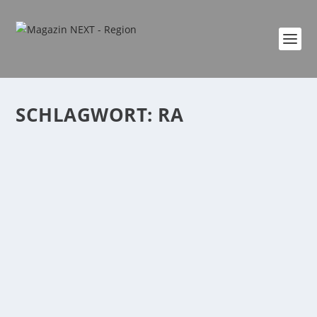
SCHLAGWORT:
RA
AUF DIE FASTENZEIT – SO GUT KANN
VERZICHT KÖRPER UND SEELE TUN!
von
Katharina Göbel
|
Feb. 1, 2024
|
Freizeit
,
Gesundheit
,
Lifestyle
|
0
|
Die Fastenzeit war ursprünglich eine Zeit für gläubige
Christen Körper und Geist auf Ostern...
WEITERLESEN