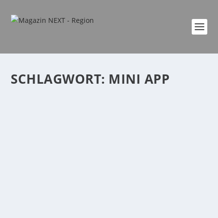
SCHLAGWORT:
MINI APP
ELEKTRISCH UND VIELES MEHR…
von
Katharina Göbel
|
Okt. 26, 2021
|
Allgemein
|
0
|
Save the date: 13. November Aktionstag bei BMW
Hanko Erleben Sie die bei HANKO die elektrischen...
WEITERLESEN