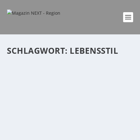
SCHLAGWORT:
LEBENSSTIL
ENDLICH ERFOLGREICH ABNEHMEN
von
Katharina Göbel
|
Apr. 1, 2024
|
Familie
,
Gesundheit
,
Lifestyle
|
0
|
Du fragst dich, warum es deiner Freundin, deinem
Partner oder der Kollegin viel leichter fällt...
WEITERLESEN