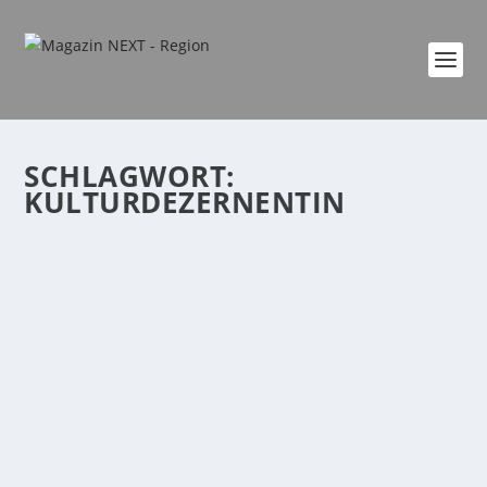
SCHLAGWORT:
KULTURDEZERNENTIN
ULME ERINNERT AN SCHAFFENSZEIT VON
DR. MARGIT-THEIS-SCHOLZ
von
Katharina Göbel
|
Juli 1, 2024
|
Freizeit
,
Kultur
,
Region
|
0
|
Statt Geschenke, die möglicherweise nur von kurzer
Dauer sind, setzt Oberbürgermeister David...