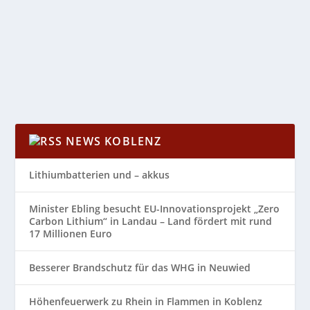
„Bildung und Erziehung in Einklang miteinander zu
bringen, das sind die Kernelemente von modernem...
WEITERLESEN
NEWS KOBLENZ
Lithiumbatterien und – akkus
Minister Ebling besucht EU-Innovationsprojekt „Zero
Carbon Lithium“ in Landau – Land fördert mit rund
17 Millionen Euro
Besserer Brandschutz für das WHG in Neuwied
Höhenfeuerwerk zu Rhein in Flammen in Koblenz