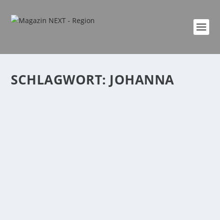
SCHLAGWORT:
JOHANNA
FOTOSHOOTING 01/2021 MIT MICHELLE
UND JOHANNA
von
NEXT
|
Jan. 1, 2021
|
Fotoshooting
|
0
|
Michelle, 29, Gastronomin aus KoblenzJohanna,21,
Studentin aus Koblenz Möchtest du auch tolle und...
WEITERLESEN