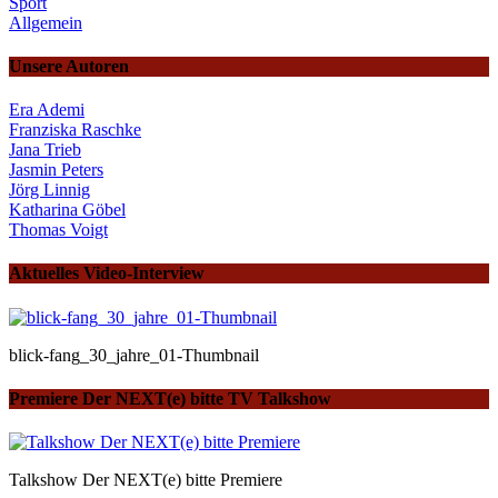
Sport
Allgemein
Unsere Autoren
Era Ademi
Franziska Raschke
Jana Trieb
Jasmin Peters
Jörg Linnig
Katharina Göbel
Thomas Voigt
Aktuelles Video-Interview
blick-fang_30_jahre_01-Thumbnail
Premiere Der NEXT(e) bitte TV Talkshow
Talkshow Der NEXT(e) bitte Premiere