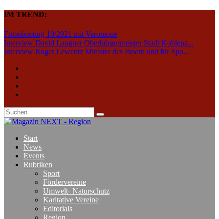
IM TREND:
Fotoshooting 10/2021 mit Veronique
Interview David Langner Oberbürgermeister Stadt Koblenz...
Interview Roger Lewentz Minister des Innern und für Spo...
Start
News
Events
Rubriken
Sport
Fördervereine
Umwelt- Naturschutz
Karitative Vereine
Editorials
Region