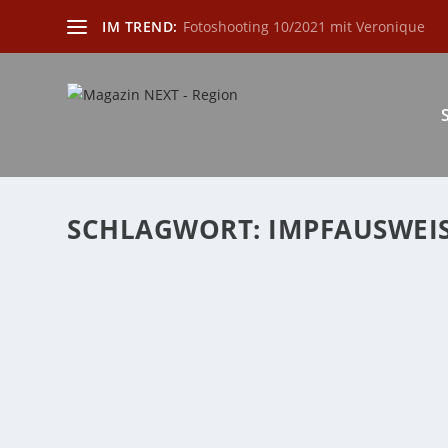
IM TREND:
Fotoshooting 10/2021 mit Veronique
SCHLAGWORT:
IMPFAUSWEI
DIGITALER IMPFAUSWEIS – SO KOMMT DAS
von
Katharina Göbel
|
Mai 19, 2021
|
Allgemein
|
0
|
Ab Sommer soll es ein EU-weites Impfzertifikat geben, 
WEITERLESEN