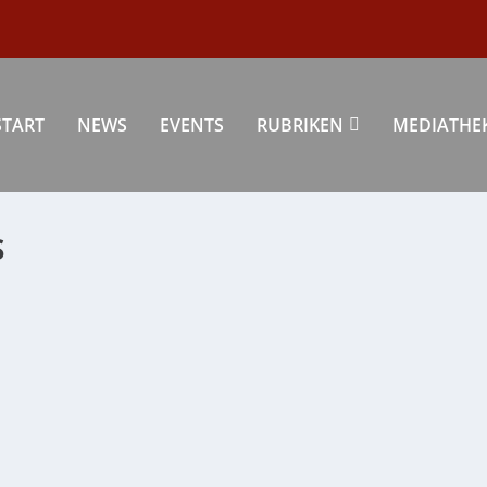
START
NEWS
EVENTS
RUBRIKEN
MEDIATHE
S
 „NORMALE“ LEBEN ZURÜCK
das nicht alleine das Reisen in der...