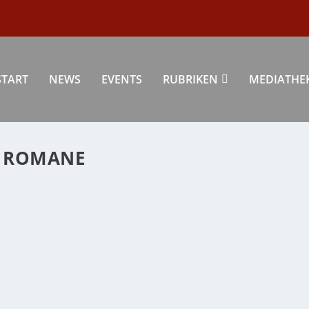
START
NEWS
EVENTS
RUBRIKEN
MEDIATHE
E ROMANE
HN
ultur
|
0
|
r uns mit der fleißigen Autorin Heidi Rehn...