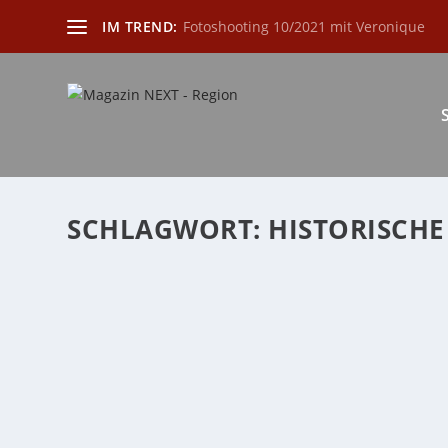
IM TREND:
Fotoshooting 10/2021 mit Veronique
SCHLAGWORT:
HISTORISCH
NEXT AUTORINNEN PLAUSCH MIT HEIDI RE
von
Katharina Göbel
|
Jan. 1, 2024
|
AutorInnen Plausch
,
buch
,
K
In unserer zweiunddreißigsten Podcast-Folge haben wi
WEITERLESEN