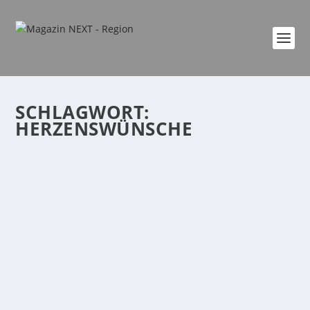
SCHLAGWORT:
HERZENSWÜNSCHE
WUNSCHSTERNE ERFÜLLEN SEIT 20 JAHREN
HERZENSWÜNSCHE
von
Era Ademi
|
Dez. 1, 2024
|
event
,
Familie
,
Freizeit
,
Kultur
,
Region
|
0
|
Caritas-Wunschbaum strahlt vom 29.11. bis 05.12. im
evm-Kundenzentrum – Sterne können auch...
WEITERLESEN