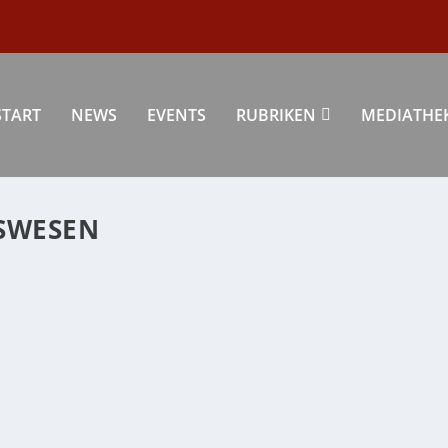
START
NEWS
EVENTS
RUBRIKEN
MEDIATHE
SWESEN
!
gion
,
Wirtschaft
|
0
|
n Schein“, den er einerseits an den...