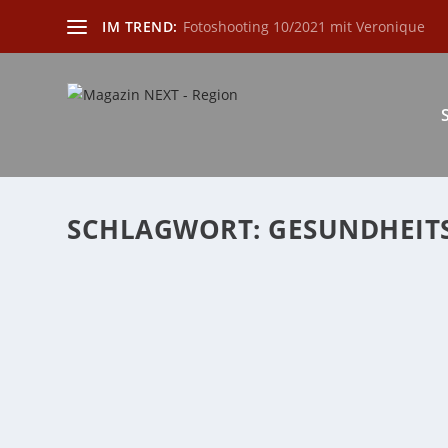
IM TREND:
Fotoshooting 10/2021 mit Veronique
SCHLAGWORT:
GESUNDHEIT
DIE KRANKMELDUNG WIRD ELEKTRONISCH
von
Katharina Göbel
|
Jan. 31, 2023
|
Allgemein
,
Gesundheit
,
Re
Bisher erhielt jeder Arbeitnehmer vom Arzt den „gelbe
WEITERLESEN