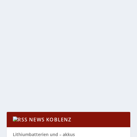
HIER WIRD SICH GEKÜMMERT…UND
„GEKUSCHELT“!
von
Katharina Göbel
|
Aug. 31, 2022
|
Allgemein
,
Region
,
Wirtschaft
|
0
|
Das Magazin Next im Interview mit Arno Balle,
Inhaber der LVM Versicherungsagentur in Koblenz
Herr...
WEITERLESEN
NEWS KOBLENZ
Lithiumbatterien und – akkus