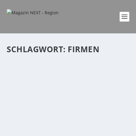
SCHLAGWORT:
FIRMEN
MONTE MARE-FIRMENLAUF AM 8.
SEPTEMBER
von
Katharina Göbel
|
Sep. 1, 2023
|
event
,
Region
,
Sport
,
Veranstaltung
|
0
|
Der monte mare-Firmenlauf, präsentiert von Rhodius
Mineralquellen, geht in diesem Jahr in seine...
WEITERLESEN