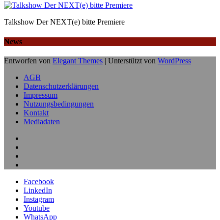
Talkshow Der NEXT(e) bitte Premiere
News
Entworfen von
Elegant Themes
| Unterstützt von
WordPress
AGB
Datenschutzerklärungen
Impressum
Nutzungsbedingungen
Kontakt
Mediadaten
Facebook
LinkedIn
Instagram
Youtube
WhatsApp