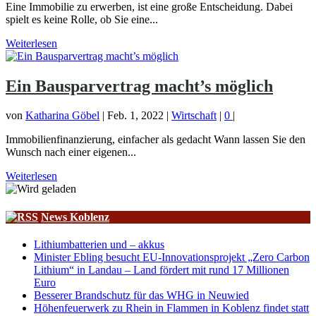
Eine Immobilie zu erwerben, ist eine große Entscheidung. Dabei
spielt es keine Rolle, ob Sie eine...
Weiterlesen
Ein Bausparvertrag macht’s möglich
von
Katharina Göbel
|
Feb. 1, 2022
|
Wirtschaft
|
0
|
Immobilienfinanzierung, einfacher als gedacht Wann lassen Sie den
Wunsch nach einer eigenen...
Weiterlesen
News Koblenz
Lithiumbatterien und – akkus
Minister Ebling besucht EU-Innovationsprojekt „Zero Carbon
Lithium“ in Landau – Land fördert mit rund 17 Millionen
Euro
Besserer Brandschutz für das WHG in Neuwied
Höhenfeuerwerk zu Rhein in Flammen in Koblenz findet statt