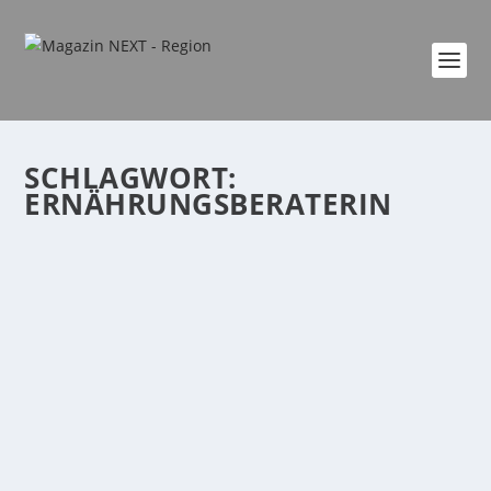
SCHLAGWORT:
ERNÄHRUNGSBERATERIN
FÜHLST DU DICH IN BALANCE?
von
Katharina Göbel
|
Feb. 28, 2023
|
Allgemein
,
Gesundheit
,
Lifestyle
,
Region
|
0
|
„Abgeschlagen, gereizt, unkonzentriert, müde …
Eigentlich funktioniere ich doch nur noch, um...
WEITERLESEN