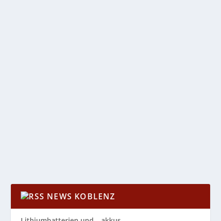
WEITERLESEN
„PENSION SCHÖLLER“ BEI DEN
BURGFESTSPIELEN MAYEN
von
Katharina Göbel
|
Mai 19, 2021
|
Kultur
|
0
|
Im Sommer 2021 kommt das Komödienkarussell auf
der Bühne im Burghof erheblich auf Touren. Der...
WEITERLESEN
NEWS KOBLENZ
Lithiumbatterien und – akkus