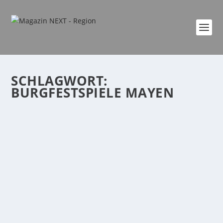
SCHLAGWORT:
BURGFESTSPIELE MAYEN
BURGFESTSPIELE „QUERKÖPFE“
von
NEXT
|
Juni 22, 2022
|
event
,
Kultur
,
Region
|
0
|
„Querköpfe“ steht in großen Buchstaben auf dem
Cover des frisch gedruckten Spielzeitheftes und als
Motto über den diesjährigen Burgfestspielen, den
ersten unter der Intendanz von Alexander May. Einen
Sommer lang geht es auf...