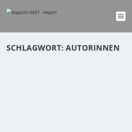
SCHLAGWORT:
AUTORINNEN
ZWEI KOBLENZER AUTORINNEN FÜR
STUTTGARTER BUCHPREIS NOMINIERT
von
Era Ademi
|
März 1, 2025
|
Allgemein
,
Die Region liest
,
Freizeit
,
Kultur
,
Lifestyle
,
Region
|
0
|
Gleich zwei Autorinnen aus Koblenz haben Chancen
auf den erstmals verliehenen Stuttgarter...
WEITERLESEN