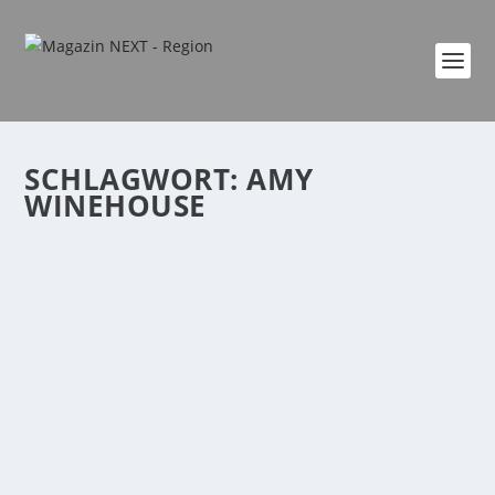
SCHLAGWORT:
AMY
WINEHOUSE
BUCHTIPP MEINE AMY
von
Katharina Göbel
|
Aug. 23, 2021
|
Kultur
|
0
|
Ein Abschied in Worten »Nie hat die Welt die wahre
Amy gesehen. Ich möchte endlich ihre Geschichte...
WEITERLESEN