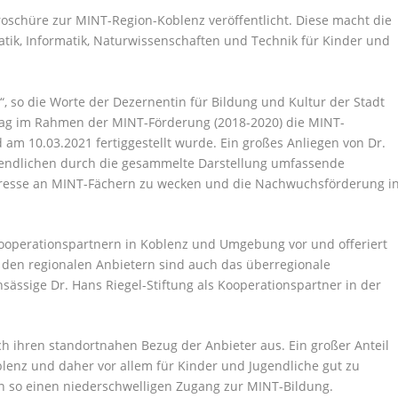
roschüre zur MINT-Region-Koblenz veröffentlicht. Diese macht die
ik, Informatik, Naturwissenschaften und Technik für Kinder und
, so die Worte der Dezernentin für Bildung und Kultur der Stadt
ftrag im Rahmen der MINT-Förderung (2018-2020) die MINT-
am 10.03.2021 fertiggestellt wurde. Ein großes Anliegen von Dr.
ugendlichen durch die gesammelte Darstellung umfassende
eresse an MINT-Fächern zu wecken und die Nachwuchsförderung i
Kooperationspartnern in Koblenz und Umgebung vor und offeriert
 den regionalen Anbietern sind auch das überregionale
sässige Dr. Hans Riegel-Stiftung als Kooperationspartner in der
ch ihren standortnahen Bezug der Anbieter aus. Ein großer Anteil
blenz und daher vor allem für Kinder und Jugendliche gut zu
n so einen niederschwelligen Zugang zur MINT-Bildung.