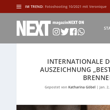
IM TREND:
Fotoshooting 10/2021 mit Veronique
ST
INTERNATIONALE D
AUSZEICHNUNG „BEST
BRENNER
Gepostet von
Katharina Göbel
|
Jan. 2