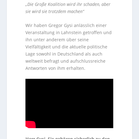
„Die Große Koalition wird ihr schaden, aber
sie wird sie trotzdem machen“
Wir haben Gregor Gysi anlässlich einer
Veranstaltung in Lahnstein getroffen und
ihn unter anderem über seine
Vielfältigkeit und die aktuelle politische
Lage sowohl in Deutschland als auch
weltweit befragt und aufschlussreiche
Antworten von ihm erhalten.
Herr Gysi, Sie gehören sicherlich zu den