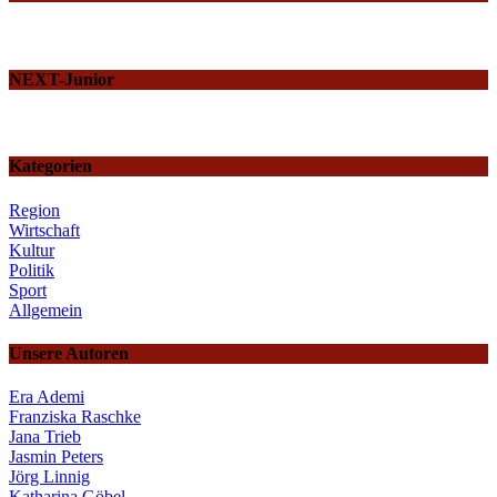
NEXT-Junior
Kategorien
Region
Wirtschaft
Kultur
Politik
Sport
Allgemein
Unsere Autoren
Era Ademi
Franziska Raschke
Jana Trieb
Jasmin Peters
Jörg Linnig
Katharina Göbel