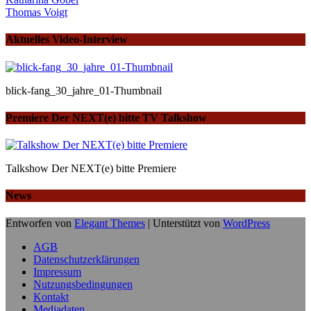
Thomas Voigt
Aktuelles Video-Interview
blick-fang_30_jahre_01-Thumbnail
Premiere Der NEXT(e) bitte TV Talkshow
Talkshow Der NEXT(e) bitte Premiere
News
Entworfen von
Elegant Themes
| Unterstützt von
WordPress
AGB
Datenschutzerklärungen
Impressum
Nutzungsbedingungen
Kontakt
Mediadaten