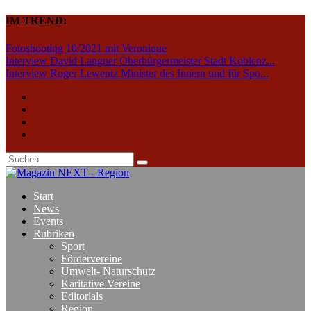
IM TREND:
Fotoshooting 10/2021 mit Veronique
Interview David Langner Oberbürgermeister Stadt Koblenz...
Interview Roger Lewentz Minister des Innern und für Spo...
Start
News
Events
Rubriken
Sport
Fördervereine
Umwelt- Naturschutz
Karitative Vereine
Editorials
Region