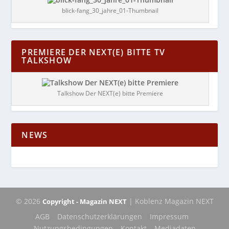
blick-fang_30_jahre_01-Thumbnail
PREMIERE DER NEXT(E) BITTE TV
TALKSHOW
Talkshow Der NEXT(e) bitte Premiere
NEWS
© 2026
| Koblenz Magazin NEXT
Copyright - Magazin NEXT
AGB
Datenschutzerklärungen
Impressum
Nutzungsbedingungen
Kontakt
Mediadaten