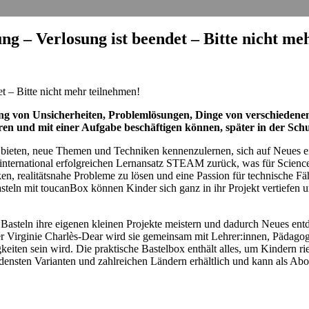
ng – Verlosung ist beendet – Bitte nicht me
g von Unsicherheiten, Problemlösungen, Dinge von verschiedenen
ieren und mit einer Aufgabe beschäftigen können, später in der Schu
 bieten, neue Themen und Techniken kennenzulernen, sich auf Neues e
international erfolgreichen Lernansatz STEAM zurück, was für Science
ken, realitätsnahe Probleme zu lösen und eine Passion für technische 
steln mit toucanBox können Kinder sich ganz in ihr Projekt vertiefen 
 Basteln ihre eigenen kleinen Projekte meistern und dadurch Neues en
Virginie Charlès-Dear wird sie gemeinsam mit Lehrer:innen, Pädagog:
keiten sein wird. Die praktische Bastelbox enthält alles, um Kindern ri
edensten Varianten und zahlreichen Ländern erhältlich und kann als Ab