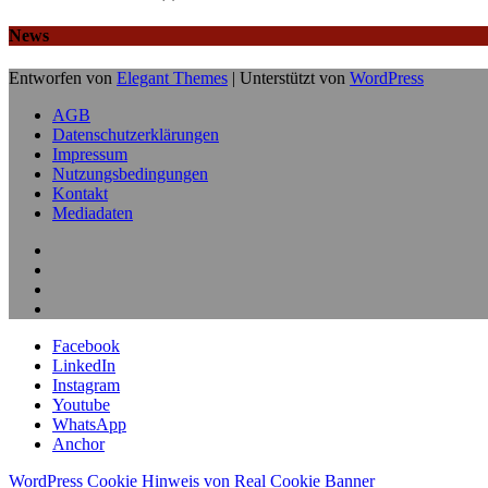
News
Entworfen von
Elegant Themes
| Unterstützt von
WordPress
AGB
Datenschutzerklärungen
Impressum
Nutzungsbedingungen
Kontakt
Mediadaten
Facebook
LinkedIn
Instagram
Youtube
WhatsApp
Anchor
WordPress Cookie Hinweis von Real Cookie Banner