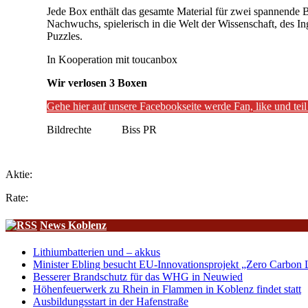
Jede Box enthält das gesamte Material für zwei spannende Ba
Nachwuchs, spielerisch in die Welt der Wissenschaft, des 
Puzzles.
In Kooperation mit toucanbox
Wir verlosen 3 Boxen
Gehe hier auf unsere Facebookseite werde Fan, like und te
Bildrechte Biss PR
Aktie:
Rate:
News Koblenz
Lithiumbatterien und – akkus
Minister Ebling besucht EU-Innovationsprojekt „Zero Carbon L
Besserer Brandschutz für das WHG in Neuwied
Höhenfeuerwerk zu Rhein in Flammen in Koblenz findet statt
Ausbildungsstart in der Hafenstraße