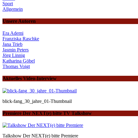
Sport
Allgemein
Unsere Autoren
Era Ademi
Franziska Raschke
Jana Trieb
Jasmin Peters
Jörg Linnig
Katharina Göbel
Thomas Voigt
Aktuelles Video-Interview
blick-fang_30_jahre_01-Thumbnail
Premiere Der NEXT(e) bitte TV Talkshow
Talkshow Der NEXT(e) bitte Premiere