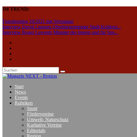
IM TREND:
Fotoshooting 10/2021 mit Veronique
Interview David Langner Oberbürgermeister Stadt Koblenz...
Interview Roger Lewentz Minister des Innern und für Spo...
Start
News
Events
Rubriken
Sport
Fördervereine
Umwelt- Naturschutz
Karitative Vereine
Editorials
Region