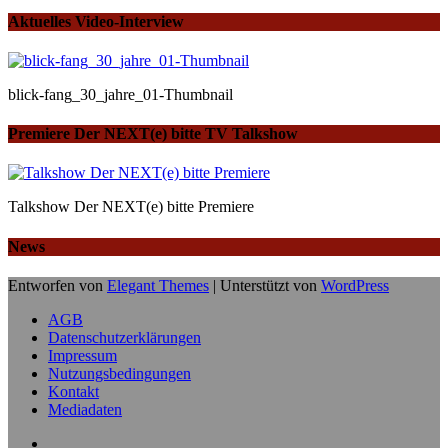
Aktuelles Video-Interview
blick-fang_30_jahre_01-Thumbnail
Premiere Der NEXT(e) bitte TV Talkshow
Talkshow Der NEXT(e) bitte Premiere
News
Entworfen von
Elegant Themes
| Unterstützt von
WordPress
AGB
Datenschutzerklärungen
Impressum
Nutzungsbedingungen
Kontakt
Mediadaten