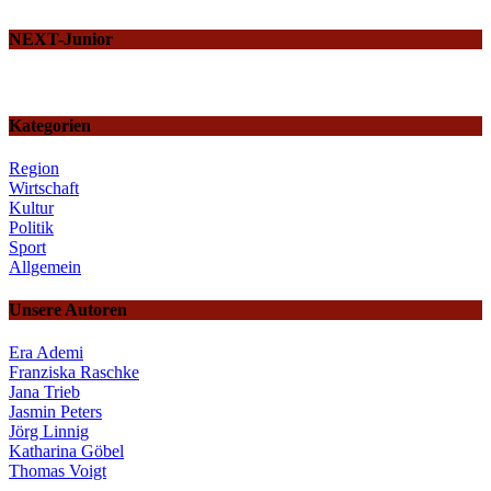
NEXT-Junior
Kategorien
Region
Wirtschaft
Kultur
Politik
Sport
Allgemein
Unsere Autoren
Era Ademi
Franziska Raschke
Jana Trieb
Jasmin Peters
Jörg Linnig
Katharina Göbel
Thomas Voigt